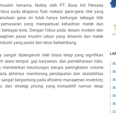
muslim ternama, Nobby oleh PT. Basa Inti Persada
okus pada ekspansi fisik melalui gerai-gerai ritel yang
beradaan gerai ini tidak hanya berfungsi sebagai titik
at pemasaran yang memperkuat kehadiran merek dan
berbagai kota. Dengan fokus pada desain modern dan
n segmen pasar muslim urban yang dinamis dan melek
ndustri yang padat dan terus berkembang.
LA
y sangat dipengaruhi oleh biaya tetap yang signifikan
perti sewa tempat, gaji karyawan, dan pemeliharaan toko.
Ba
ga memberikan keuntungan berupa peningkatan volume
B
ada akhirnya mendorong pendapatan dan skalabilitas
 sangat bergantung pada efisiensi manajemen inventory,
B
 dan strategi pricing yang kompetitif namun tetap
B
B
B
D