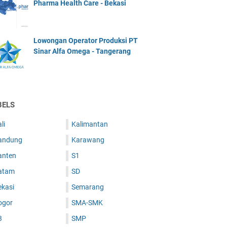
Pharma Health Care - Bekasi
Lowongan Operator Produksi PT
Sinar Alfa Omega - Tangerang
BELS
li
Kalimantan
andung
Karawang
anten
S1
atam
SD
ekasi
Semarang
ogor
SMA-SMK
3
SMP