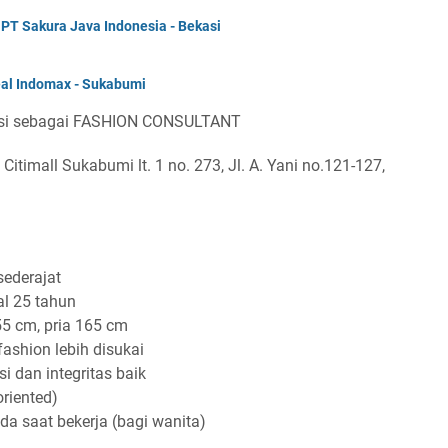
PT Sakura Java Indonesia - Bekasi
al Indomax - Sukabumi
isi sebagai FASHION CONSULTANT
mall Sukabumi lt. 1 no. 273, Jl. A. Yani no.121-127,
ederajat
l 25 tahun
5 cm, pria 165 cm
fashion lebih disukai
 dan integritas baik
oriented)
a saat bekerja (bagi wanita)