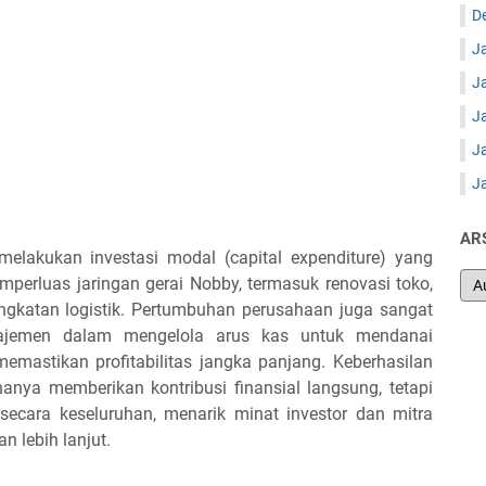
D
J
J
J
J
J
AR
elakukan investasi modal (capital expenditure) yang
erluas jaringan gerai Nobby, termasuk renovasi toko,
gkatan logistik. Pertumbuhan perusahaan juga sangat
jemen dalam mengelola arus kas untuk mendanai
memastikan profitabilitas jangka panjang. Keberhasilan
anya memberikan kontribusi finansial langsung, tetapi
secara keseluruhan, menarik minat investor dan mitra
 lebih lanjut.