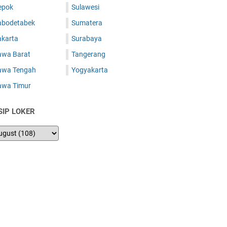
epok
Sulawesi
abodetabek
Sumatera
akarta
Surabaya
awa Barat
Tangerang
awa Tengah
Yogyakarta
awa Timur
SIP LOKER