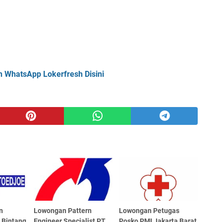
n WhatsApp Lokerfresh Disini
n
Lowongan Pattern
Lowongan Petugas
 Bintang
Engineer Specialist PT
Posko PMI Jakarta Barat