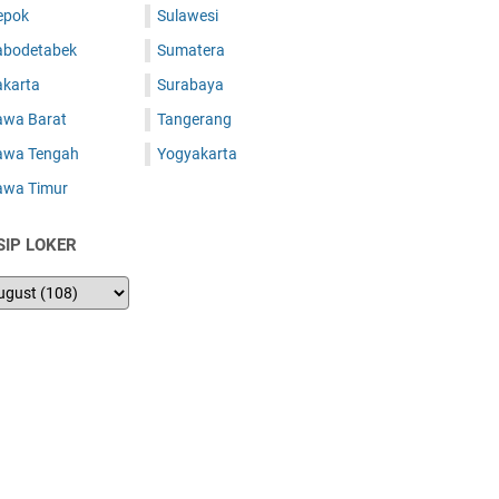
epok
Sulawesi
abodetabek
Sumatera
akarta
Surabaya
awa Barat
Tangerang
awa Tengah
Yogyakarta
awa Timur
SIP LOKER