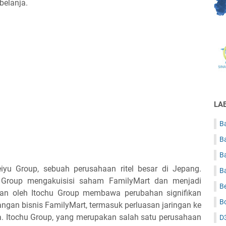
elanja.
LA
Ba
B
B
eiyu Group, sebuah perusahaan ritel besar di Jepang.
B
 Group mengakuisisi saham FamilyMart dan menjadi
B
kan oleh Itochu Group membawa perubahan signifikan
B
ngan bisnis FamilyMart, termasuk perluasan jaringan ke
ya. Itochu Group, yang merupakan salah satu perusahaan
D