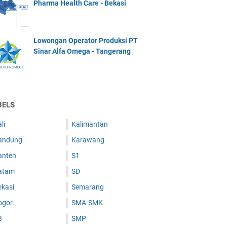
Pharma Health Care - Bekasi
Lowongan Operator Produksi PT
Sinar Alfa Omega - Tangerang
BELS
li
Kalimantan
andung
Karawang
anten
S1
atam
SD
ekasi
Semarang
ogor
SMA-SMK
3
SMP