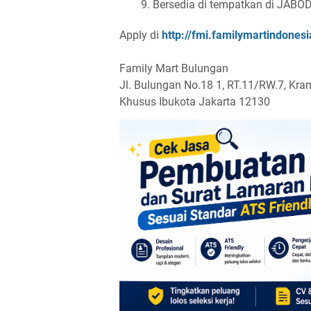
Bersedia di tempatkan di JAB
Apply di
http://fmi.familymartindone
Family Mart Bulungan
Jl. Bulungan No.18 1, RT.11/RW.7, Kram
Khusus Ibukota Jakarta 12130