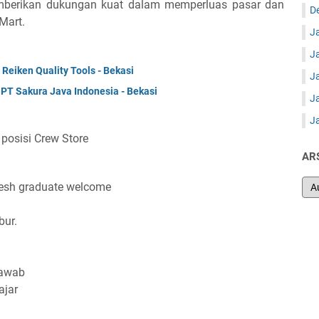
emberikan dukungan kuat dalam memperluas pasar dan
D
Mart.
J
J
eiken Quality Tools - Bekasi
J
PT Sakura Java Indonesia - Bekasi
J
J
osisi Crew Store
AR
esh graduate welcome
bur.
jawab
ajar