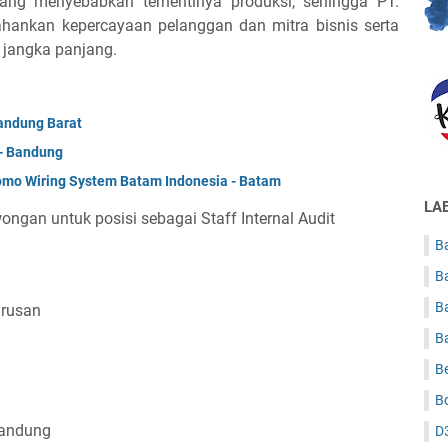
yang menyebabkan terhentinya produksi, sehingga PT.
hankan kepercayaan pelanggan dan mitra bisnis serta
 jangka panjang.
andung Barat
- Bandung
mo Wiring System Batam Indonesia - Batam
LA
gan untuk posisi sebagai Staff Internal Audit
Ba
B
B
urusan
B
B
B
Bandung
D