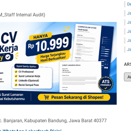
D
J
_Staff Internal Audit)
J
J
J
J
AR
 Kec. Banjaran, Kabupaten Bandung, Jawa Barat 40377