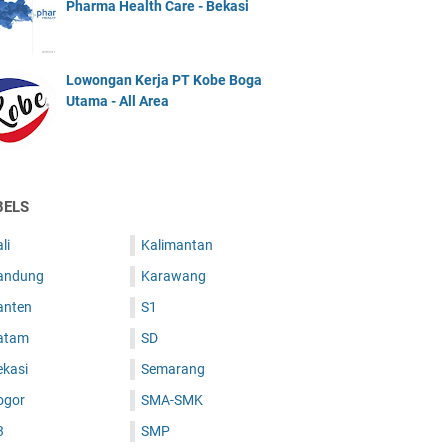
Pharma Health Care - Bekasi
Lowongan Kerja PT Kobe Boga
Utama - All Area
BELS
li
Kalimantan
andung
Karawang
anten
S1
atam
SD
ekasi
Semarang
ogor
SMA-SMK
3
SMP