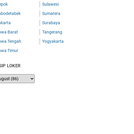
epok
Sulawesi
abodetabek
Sumatera
akarta
Surabaya
awa Barat
Tangerang
awa Tengah
Yogyakarta
awa Timur
SIP LOKER