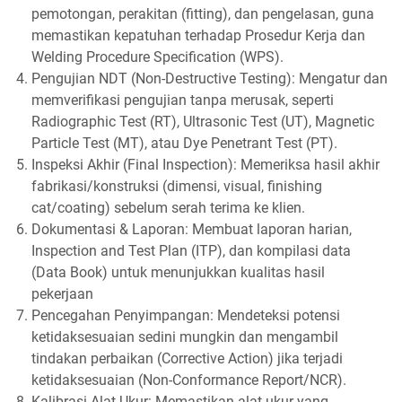
pemotongan, perakitan (fitting), dan pengelasan, guna
memastikan kepatuhan terhadap Prosedur Kerja dan
Welding Procedure Specification (WPS).
Pengujian NDT (Non-Destructive Testing): Mengatur dan
memverifikasi pengujian tanpa merusak, seperti
Radiographic Test (RT), Ultrasonic Test (UT), Magnetic
Particle Test (MT), atau Dye Penetrant Test (PT).
Inspeksi Akhir (Final Inspection): Memeriksa hasil akhir
fabrikasi/konstruksi (dimensi, visual, finishing
cat/coating) sebelum serah terima ke klien.
Dokumentasi & Laporan: Membuat laporan harian,
Inspection and Test Plan (ITP), dan kompilasi data
(Data Book) untuk menunjukkan kualitas hasil
pekerjaan
Pencegahan Penyimpangan: Mendeteksi potensi
ketidaksesuaian sedini mungkin dan mengambil
tindakan perbaikan (Corrective Action) jika terjadi
ketidaksesuaian (Non-Conformance Report/NCR).
Kalibrasi Alat Ukur: Memastikan alat ukur yang