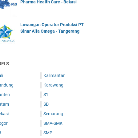
Pharma Health Care - Bekasi
Lowongan Operator Produksi PT
Sinar Alfa Omega - Tangerang
BELS
li
Kalimantan
andung
Karawang
anten
S1
atam
SD
ekasi
Semarang
ogor
SMA-SMK
3
SMP