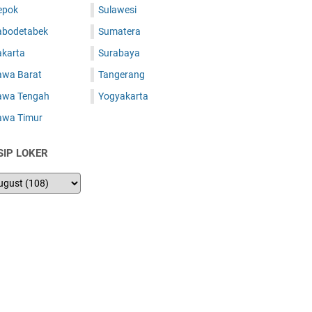
epok
Sulawesi
abodetabek
Sumatera
akarta
Surabaya
awa Barat
Tangerang
awa Tengah
Yogyakarta
awa Timur
SIP LOKER