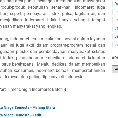
toran, dan area publik, sehingga memudahkan masyarakat
D
roduk-produk kebutuhan sehari-hari, Indomaret juga
J
, seperti pembayaran listrik, pulsa, tagihan air, dan
 menjadikan Indomaret tidak hanya sebagai tempat
J
 layanan masyarakat yang lengkap.
J
J
ang, Indomaret terus melakukan inovasi dalam layanan
J
aan ini juga aktif dalam program-program sosial dan
ggunaan plastik dan pemberdayaan masyarakat sekitar.
i induk perusahaan memberikan Indomaret kekuatan
AR
k terus berekspansi. Melalui dedikasi dalam memberikan
utuhan konsumen, Indomaret berhasil mempertahankan
t terbesar dan paling dipercaya di Indonesia.
t Timer Onigiri Indomaret Batch 4
a Niaga Semesta - Malang Utara
a Niaga Semesta - Kediri