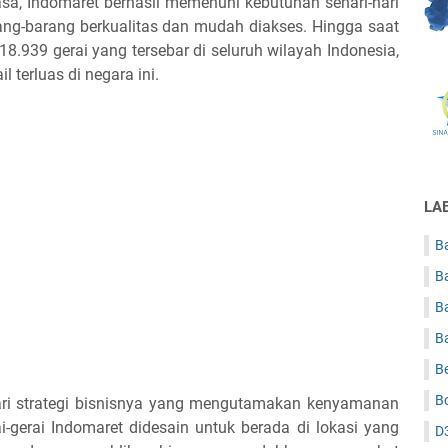
a, Indomaret berhasil memenuhi kebutuhan sehari-hari
g-barang berkualitas dan mudah diakses. Hingga saat
i 18.939 gerai yang tersebar di seluruh wilayah Indonesia,
l terluas di negara ini.
LA
Ba
B
B
B
B
B
dari strategi bisnisnya yang mengutamakan kenyamanan
gerai Indomaret didesain untuk berada di lokasi yang
D