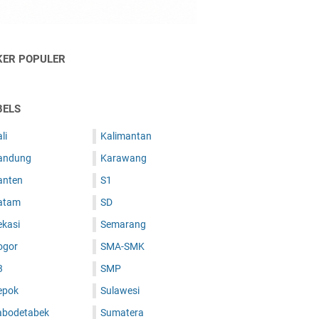
KER POPULER
BELS
li
Kalimantan
andung
Karawang
anten
S1
atam
SD
ekasi
Semarang
ogor
SMA-SMK
3
SMP
epok
Sulawesi
abodetabek
Sumatera