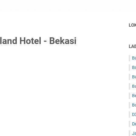
LO
and Hotel - Bekasi
LA
Ba
B
B
B
B
B
D
D
J