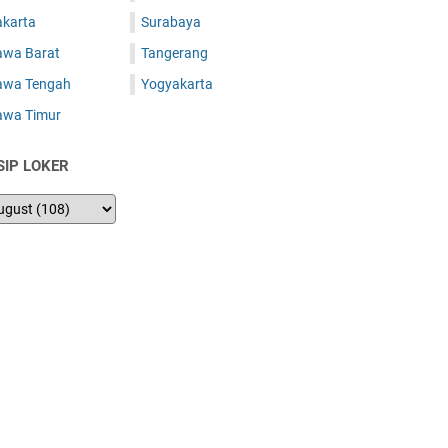
akarta
Surabaya
awa Barat
Tangerang
awa Tengah
Yogyakarta
awa Timur
SIP LOKER