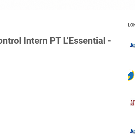
LO
trol Intern PT L’Essential -