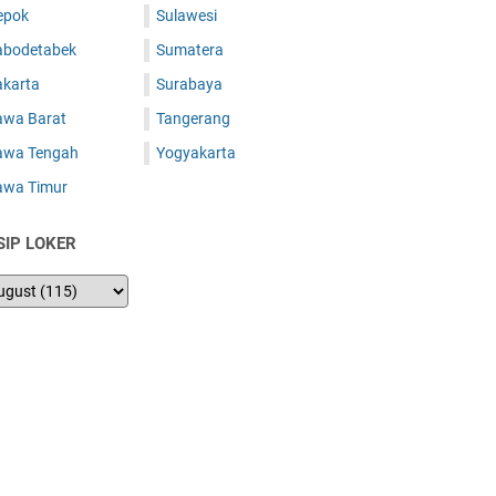
epok
Sulawesi
abodetabek
Sumatera
akarta
Surabaya
awa Barat
Tangerang
awa Tengah
Yogyakarta
awa Timur
SIP LOKER