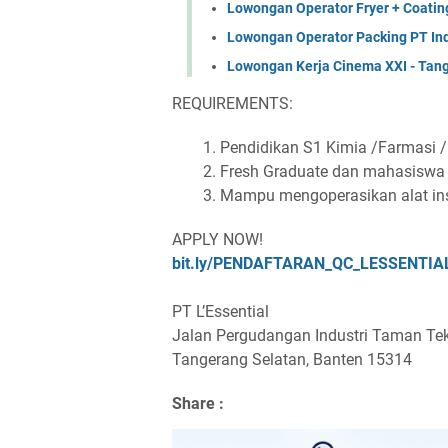
Lowongan Operator Fryer + Coati
Lowongan Operator Packing PT In
Lowongan Kerja Cinema XXI - Tan
REQUIREMENTS:
Pendidikan S1 Kimia /Farmasi /
Fresh Graduate dan mahasiswa t
Mampu mengoperasikan alat ins
APPLY NOW!
bit.ly/PENDAFTARAN_QC_LESSENTIA
PT L’Essential
Jalan Pergudangan Industri Taman Tekn
Tangerang Selatan, Banten 15314
Share :