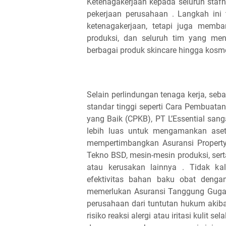
Ketenagakerjaan kepada seluruh staf
pekerjaan perusahaan . Langkah ini
ketenagakerjaan, tetapi juga memba
produksi, dan seluruh tim yang me
berbagai produk skincare hingga kosmeti
Selain perlindungan tenaga kerja, s
standar tinggi seperti Cara Pembuat
yang Baik (CPKB), PT L’Essential sa
lebih luas untuk mengamankan aset 
mempertimbangkan Asuransi Property 
Tekno BSD, mesin-mesin produksi, sert
atau kerusakan lainnya . Tidak k
efektivitas bahan baku obat denga
memerlukan Asuransi Tanggung Gugat 
perusahaan dari tuntutan hukum akib
risiko reaksi alergi atau iritasi kulit 