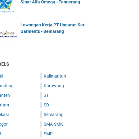
Sinar Alfa Omega - Tangerang
Lowongan Kerja PT Ungaran Sari
Garments - Semarang
BELS
li
Kalimantan
andung
Karawang
anten
S1
atam
SD
ekasi
Semarang
ogor
SMA-SMK
3
SMP