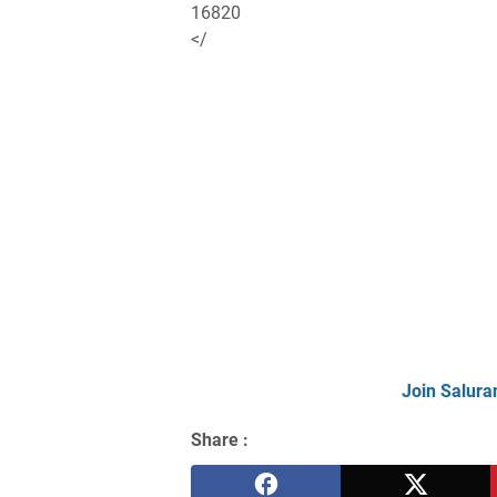
16820
</
Join Salura
Share :