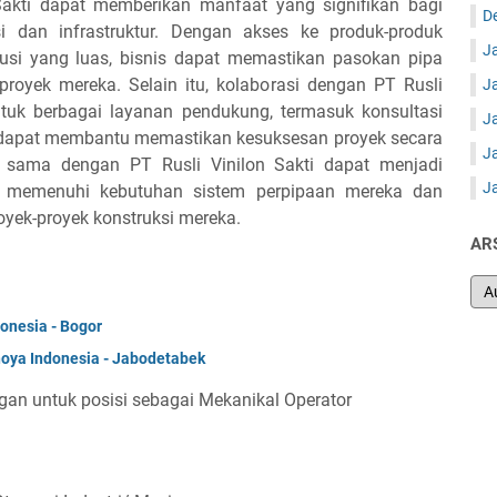
Sakti dapat memberikan manfaat yang signifikan bagi
D
si dan infrastruktur. Dengan akses ke produk-produk
J
ribusi yang luas, bisnis dapat memastikan pasokan pipa
proyek mereka. Selain itu, kolaborasi dengan PT Rusli
J
tuk berbagai layanan pendukung, termasuk konsultasi
J
g dapat membantu memastikan kesuksesan proyek secara
J
a sama dengan PT Rusli Vinilon Sakti dapat menjadi
J
am memenuhi kebutuhan sistem perpipaan mereka dan
oyek-proyek konstruksi mereka.
AR
donesia - Bogor
oya Indonesia - Jabodetabek
gan untuk posisi sebagai Mekanikal Operator