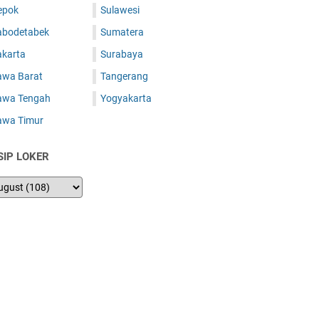
epok
Sulawesi
abodetabek
Sumatera
akarta
Surabaya
awa Barat
Tangerang
awa Tengah
Yogyakarta
awa Timur
SIP LOKER