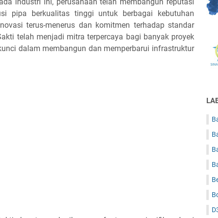
ada industri ini, perusahaan telah membangun reputasi
i pipa berkualitas tinggi untuk berbagai kebutuhan
i inovasi terus-menerus dan komitmen terhadap standar
 Sakti telah menjadi mitra terpercaya bagi banyak proyek
 kunci dalam membangun dan memperbarui infrastruktur
LA
Ba
B
B
B
B
B
D