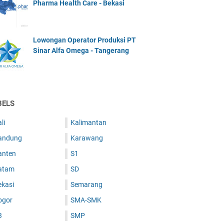
Pharma Health Care - Bekasi
Lowongan Operator Produksi PT
Sinar Alfa Omega - Tangerang
BELS
li
Kalimantan
andung
Karawang
anten
S1
atam
SD
ekasi
Semarang
ogor
SMA-SMK
3
SMP