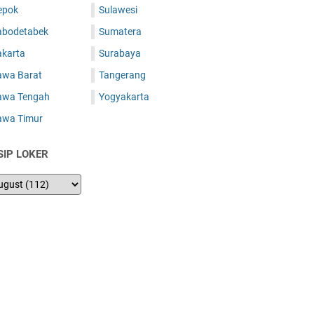
epok
Sulawesi
abodetabek
Sumatera
akarta
Surabaya
awa Barat
Tangerang
awa Tengah
Yogyakarta
awa Timur
SIP LOKER