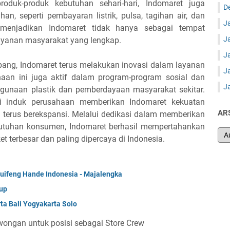
roduk-produk kebutuhan sehari-hari, Indomaret juga
D
, seperti pembayaran listrik, pulsa, tagihan air, dan
J
 menjadikan Indomaret tidak hanya sebagai tempat
J
 layanan masyarakat yang lengkap.
J
ang, Indomaret terus melakukan inovasi dalam layanan
J
aan ini juga aktif dalam program-program sosial dan
J
ggunaan plastik dan pemberdayaan masyarakat sekitar.
i induk perusahaan memberikan Indomaret kekuatan
AR
k terus berekspansi. Melalui dedikasi dalam memberikan
utuhan konsumen, Indomaret berhasil mempertahankan
t terbesar dan paling dipercaya di Indonesia.
uifeng Hande Indonesia - Majalengka
up
ta Bali Yogyakarta Solo
ongan untuk posisi sebagai Store Crew