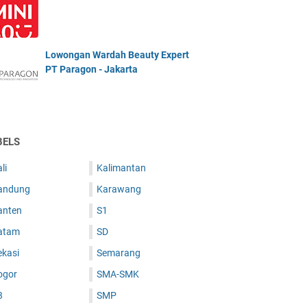
Lowongan Wardah Beauty Expert
PT Paragon - Jakarta
BELS
li
Kalimantan
andung
Karawang
anten
S1
atam
SD
ekasi
Semarang
ogor
SMA-SMK
3
SMP