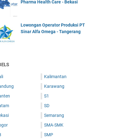
Pharma Health Care - Bekasi
Lowongan Operator Produksi PT
Sinar Alfa Omega - Tangerang
BELS
li
Kalimantan
andung
Karawang
anten
S1
atam
SD
ekasi
Semarang
ogor
SMA-SMK
3
SMP