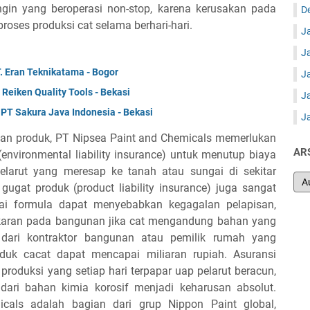
ngin yang beroperasi non-stop, karena kerusakan pada
D
roses produksi cat selama berhari-hari.
J
J
. Eran Teknikatama - Bogor
J
eiken Quality Tools - Bekasi
J
PT Sakura Java Indonesia - Bekasi
J
 dan produk, PT Nipsea Paint and Chemicals memerlukan
AR
environmental liability insurance) untuk menutup biaya
elarut yang meresap ke tanah atau sungai di sekitar
gugat produk (product liability insurance) juga sangat
uai formula dapat menyebabkan kegagalan pelapisan,
akaran pada bangunan jika cat mengandung bahan yang
m dari kontraktor bangunan atau pemilik rumah yang
oduk cacat dapat mencapai miliaran rupiah. Asuransi
 produksi yang setiap hari terpapar uap pelarut beracun,
dari bahan kimia korosif menjadi keharusan absolut.
als adalah bagian dari grup Nippon Paint global,