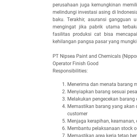
perusahaan juga kemungkinan memiliki a
melindungi investasi asing di Indonesi
baku. Terakhir, asuransi gangguan u
mengingat jika pabrik utama terba
fasilitas produksi cat bisa mencapa
kehilangan pangsa pasar yang mungkin 
PT Nipsea Paint and Chemicals (Nipp
Operator Finish Good
Responsibilities:
Menerima dan menata barang m
Menyiapkan barang sesuai pesa
Melakukan pengecekan barang da
Memastikan barang yang akan d
customer
Menjaga kerapihan, keamanan, 
Membantu pelaksanaan stock o
Memastikan area kerja tetap ber