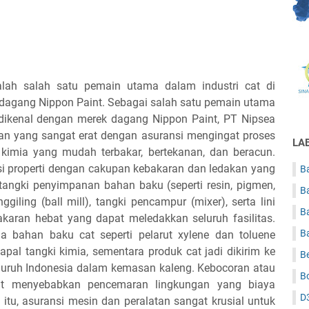
lah salah satu pemain utama dalam industri cat di
 dagang Nippon Paint. Sebagai salah satu pemain utama
g dikenal dengan merek dagang Nippon Paint, PT Nipsea
an yang sangat erat dengan asuransi mengingat proses
LA
kimia yang mudah terbakar, bertekanan, dan beracun.
i properti dengan cakupan kebakaran dan ledakan yang
Ba
 tangki penyimpanan bahan baku (seperti resin, pigmen,
B
ggiling (ball mill), tangki pencampur (mixer), serta lini
B
akaran hebat yang dapat meledakkan seluruh fasilitas.
B
a bahan baku cat seperti pelarut xylene dan toluene
pal tangki kimia, sementara produk cat jadi dikirim ke
B
eluruh Indonesia dalam kemasan kaleng. Kebocoran atau
B
at menyebabkan pencemaran lingkungan yang biaya
D
itu, asuransi mesin dan peralatan sangat krusial untuk