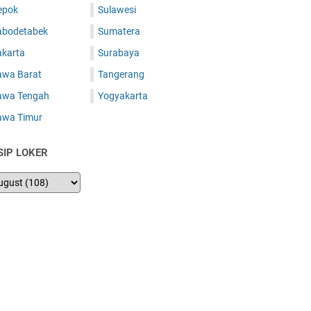
epok
Sulawesi
abodetabek
Sumatera
akarta
Surabaya
awa Barat
Tangerang
awa Tengah
Yogyakarta
awa Timur
SIP LOKER