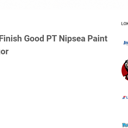
LO
inish Good PT Nipsea Paint
gor