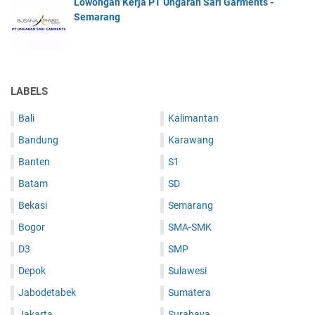
Lowongan Kerja PT Ungaran Sari Garments -
Semarang
LABELS
Bali
Kalimantan
Bandung
Karawang
Banten
S1
Batam
SD
Bekasi
Semarang
Bogor
SMA-SMK
D3
SMP
Depok
Sulawesi
Jabodetabek
Sumatera
Jakarta
Surabaya