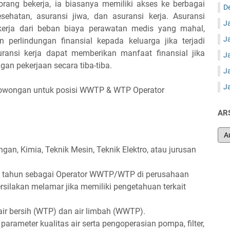
orang bekerja, ia biasanya memiliki akses ke berbagai
D
esehatan, asuransi jiwa, dan asuransi kerja. Asuransi
J
erja dari beban biaya perawatan medis yang mahal,
J
perlindungan finansial kepada keluarga jika terjadi
suransi kerja dapat memberikan manfaat finansial jika
J
gan pekerjaan secara tiba-tiba.
J
J
lowongan untuk posisi WWTP & WTP Operator
AR
n, Kimia, Teknik Mesin, Teknik Elektro, atau jurusan
1 tahun sebagai Operator WWTP/WTP di perusahaan
rsilakan melamar jika memiliki pengetahuan terkait
r bersih (WTP) dan air limbah (WWTP).
ameter kualitas air serta pengoperasian pompa, filter,