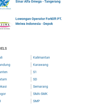
Sinar Alfa Omega - Tangerang
Lowongan Operator Forklift PT.
Meiwa Indonesia - Depok
BELS
li
Kalimantan
andung
Karawang
anten
S1
atam
SD
ekasi
Semarang
ogor
SMA-SMK
3
SMP