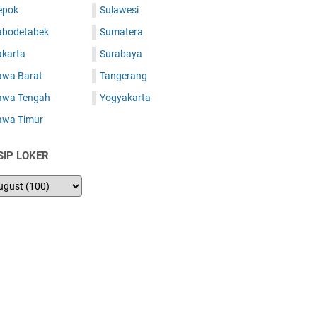
epok
Sulawesi
abodetabek
Sumatera
akarta
Surabaya
awa Barat
Tangerang
awa Tengah
Yogyakarta
awa Timur
SIP LOKER