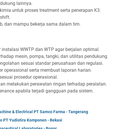
dukung lainnya.
ia untuk proses treatment serta penerapan K3.
shift.
awab, dan mampu bekerja sama dalam tim.
instalasi WWTP dan WTP agar berjalan optimal.
rhadap mesin, pompa, tangki, dan utilitas pendukung.
engolahan sesuai standar perusahaan dan regulasi.
 operasional serta membuat laporan harian.
esuai prosedur operasional.
dan melakukan perawatan ringan terhadap peralatan.
enance apabila terjadi gangguan pada sistem.
hine & Electrical PT Samco Farma - Tangerang
o PT Yudistira Komponen - Bekasi
aceutical Laboratories - Bogor