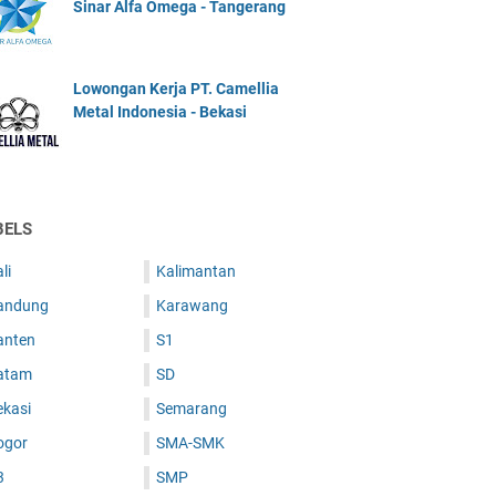
Sinar Alfa Omega - Tangerang
Lowongan Kerja PT. Camellia
Metal Indonesia - Bekasi
BELS
li
Kalimantan
andung
Karawang
anten
S1
atam
SD
ekasi
Semarang
ogor
SMA-SMK
3
SMP