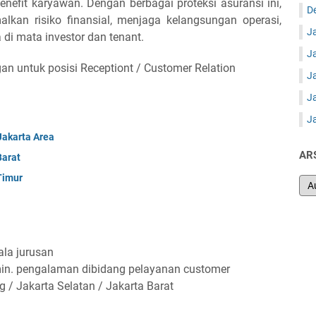
enefit karyawan. Dengan berbagai proteksi asuransi ini,
D
kan risiko finansial, menjaga kelangsungan operasi,
J
 di mata investor dan tenant.
J
 untuk posisi Receptiont / Customer Relation
J
J
J
Jakarta Area
AR
Barat
Timur
ala jurusan
min. pengalaman dibidang pelayanan customer
 / Jakarta Selatan / Jakarta Barat