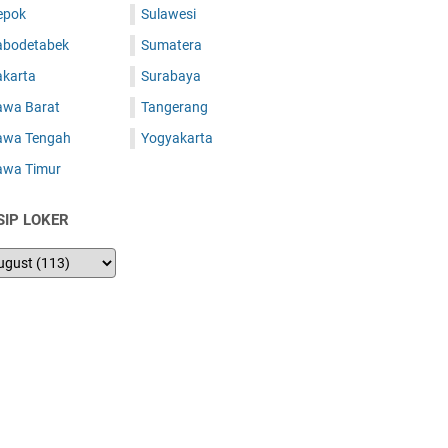
epok
Sulawesi
abodetabek
Sumatera
akarta
Surabaya
awa Barat
Tangerang
awa Tengah
Yogyakarta
awa Timur
SIP LOKER