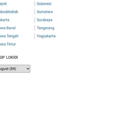
epok
Sulawesi
abodetabek
Sumatera
akarta
Surabaya
awa Barat
Tangerang
awa Tengah
Yogyakarta
awa Timur
SIP LOKER