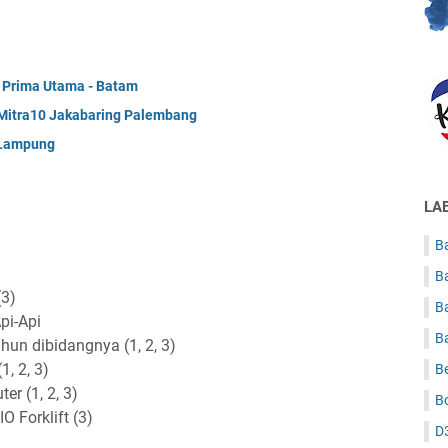
 Prima Utama - Batam
Mitra10 Jakabaring Palembang
 Lampung
LA
Ba
B
3)
B
pi-Api
B
hun dibidangnya (1, 2, 3)
, 2, 3)
B
 (1, 2, 3)
B
 Forklift (3)
D