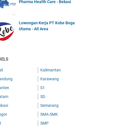
Pharma Health Care - Bekasi
Lowongan Kerja PT Kobe Boga
Utama - All Area
BELS
li
Kalimantan
andung
Karawang
anten
S1
atam
SD
ekasi
Semarang
ogor
SMA-SMK
3
SMP