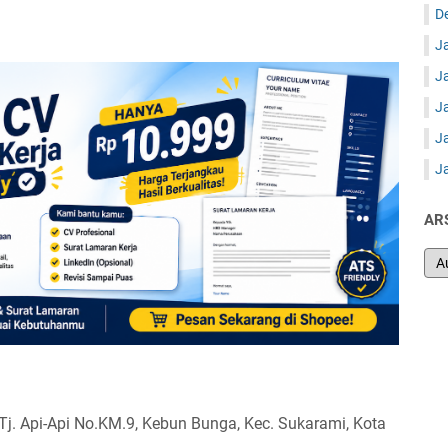
D
J
J
J
J
J
AR
 Tj. Api-Api No.KM.9, Kebun Bunga, Kec. Sukarami, Kota