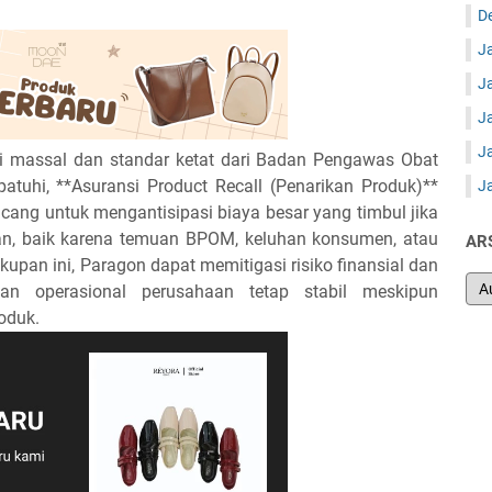
D
J
J
J
J
si massal dan standar ketat dari Badan Pengawas Obat
uhi, **Asuransi Product Recall (Penarikan Produk)**
J
ancang untuk mengantisipasi biaya besar yang timbul jika
aran, baik karena temuan BPOM, keluhan konsumen, atau
AR
akupan ini, Paragon dapat memitigasi risiko finansial dan
kan operasional perusahaan tetap stabil meskipun
oduk.