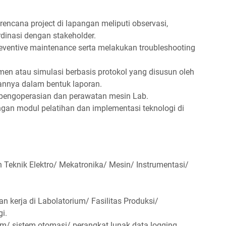
ncana project di lapangan meliputi observasi,
rdinasi dengan stakeholder.
entive maintenance serta melakukan troubleshooting
en atau simulasi berbasis protokol yang disusun oleh
annya dalam bentuk laporan.
pengoperasian dan perawatan mesin Lab.
gan modul pelatihan dan implementasi teknologi di
Teknik Elektro/ Mekatronika/ Mesin/ Instrumentasi/
 kerja di Labolatorium/ Fasilitas Produksi/
i.
um/ sistem otomasi/ perangkat lunak data logging.