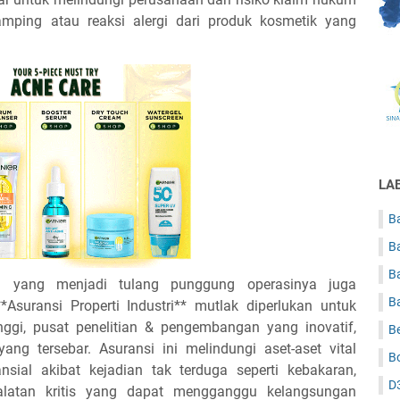
mping atau reaksi alergi dari produk kosmetik yang
LA
Ba
B
B
aan yang menjadi tulang punggung operasinya juga
B
suransi Properti Industri** mutlak diperlukan untuk
ggi, pusat penelitian & pengembangan yang inovatif,
B
yang tersebar. Asuransi ini melindungi aset-aset vital
B
nsial akibat kejadian tak terduga seperti kebakaran,
D
alatan kritis yang dapat mengganggu kelangsungan