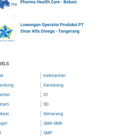
Pharma Health Care - Bekasi
Lowongan Operator Produksi PT
Sinar Alfa Omega - Tangerang
BELS
li
Kalimantan
andung
Karawang
anten
S1
atam
SD
ekasi
Semarang
ogor
SMA-SMK
3
SMP