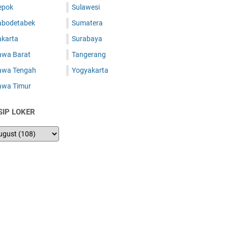
epok
Sulawesi
abodetabek
Sumatera
akarta
Surabaya
awa Barat
Tangerang
awa Tengah
Yogyakarta
awa Timur
SIP LOKER