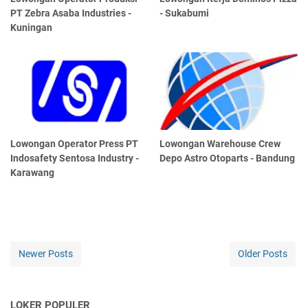
PT Zebra Asaba Industries -
- Sukabumi
Kuningan
Lowongan Operator Press PT
Lowongan Warehouse Crew
Indosafety Sentosa Industry -
Depo Astro Otoparts - Bandung
Karawang
Newer Posts
Older Posts
LOKER POPULER