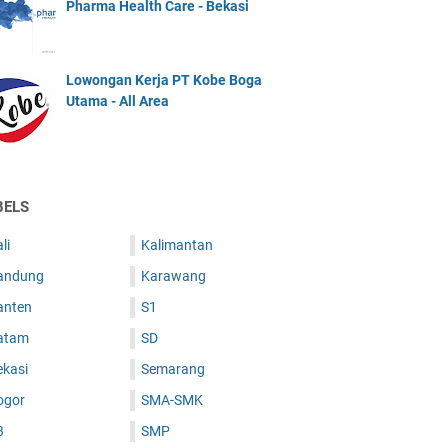
Pharma Health Care - Bekasi
Lowongan Kerja PT Kobe Boga
Utama - All Area
BELS
li
Kalimantan
andung
Karawang
anten
S1
atam
SD
ekasi
Semarang
ogor
SMA-SMK
3
SMP