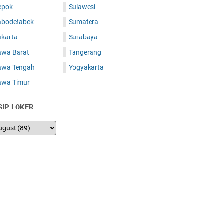
epok
Sulawesi
abodetabek
Sumatera
akarta
Surabaya
awa Barat
Tangerang
awa Tengah
Yogyakarta
awa Timur
SIP LOKER