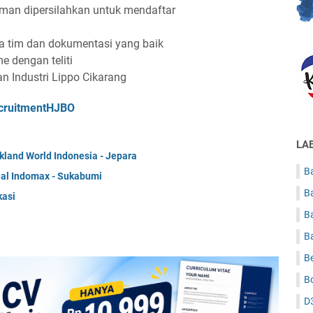
man dipersilahkan untuk mendaftar
 tim dan dokumentasi yang baik
 dengan teliti
n Industri Lippo Cikarang
RecruitmentHJBO
LA
land World Indonesia - Jepara
Ba
al Indomax - Sukabumi
B
kasi
B
B
B
B
D