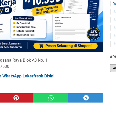
D
J
J
J
J
J
AR
Angsana Raya Blok A3 No. 1
17530
n WhatsApp Lokerfresh Disini