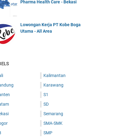
Pharma Health Care - Bekasi
Lowongan Kerja PT Kobe Boga
Utama - All Area
BELS
li
Kalimantan
andung
Karawang
anten
S1
atam
SD
ekasi
Semarang
ogor
SMA-SMK
3
SMP