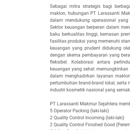
Sebagai mitra strategis bagi berba
maklon, hubungan PT Larassanti Makm
dalam mendukung operasional yang 
Sektor keuangan berperan dalam meny
baku berkualitas tinggi, kemasan pr
fasilitas produksi yang memenuhi standa
keuangan yang prudent didukung oleh
dengan skema pembayaran yang berag
fleksibel. Kolaborasi antara perli
keuangan yang sehat memungkinkan PT
dalam menghadirkan layanan maklon 
pertumbuhan brand-brand lokal, serta
industri kosmetik nasional yang semaki
PT Larassanti Makmur Sejahtera memb
5 Operator Packing (laki-laki)
2 Quality Control Incoming (laki-laki)
2 Quality Control Finished Good (Pere