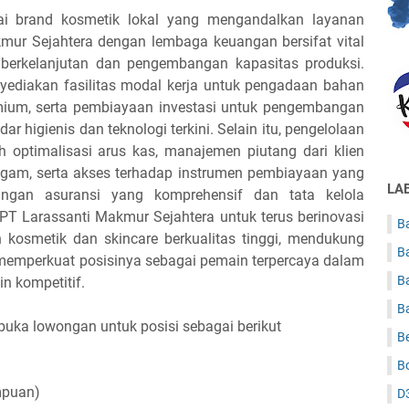
gai brand kosmetik lokal yang mengandalkan layanan
ur Sejahtera dengan lembaga keuangan bersifat vital
berkelanjutan dan pengembangan kapasitas produksi.
ediakan fasilitas modal kerja untuk pengadaan bahan
emium, serta pembiayaan investasi untuk pengembangan
r higienis dan teknologi terkini. Selain itu, pengelolaan
 optimalisasi arus kas, manajemen piutang dari klien
am, serta akses terhadap instrumen pembiayaan yang
LA
ndungan asuransi yang komprehensif dan tata kelola
 Larassanti Makmur Sejahtera untuk terus berinovasi
Ba
kosmetik dan skincare berkualitas tinggi, mendukung
B
 memperkuat posisinya sebagai pemain terpercaya dalam
B
n kompetitif.
B
uka lowongan untuk posisi sebagai berikut
B
B
mpuan)
D