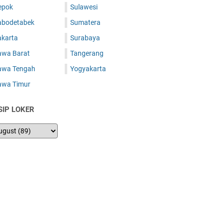
epok
Sulawesi
abodetabek
Sumatera
akarta
Surabaya
awa Barat
Tangerang
awa Tengah
Yogyakarta
awa Timur
SIP LOKER