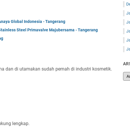
D
J
naya Global Indonesia - Tangerang
J
 Stainless Steel Primavalve Majubersama - Tangerang
J
ng
J
J
AR
 dan di utamakan sudah pernah di industri kosmetik.
kung lengkap.