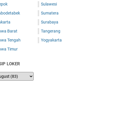
epok
Sulawesi
abodetabek
Sumatera
akarta
Surabaya
awa Barat
Tangerang
awa Tengah
Yogyakarta
awa Timur
SIP LOKER