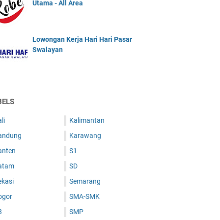
Utama - All Area
Lowongan Kerja Hari Hari Pasar
Swalayan
BELS
li
Kalimantan
andung
Karawang
anten
S1
atam
SD
ekasi
Semarang
ogor
SMA-SMK
3
SMP