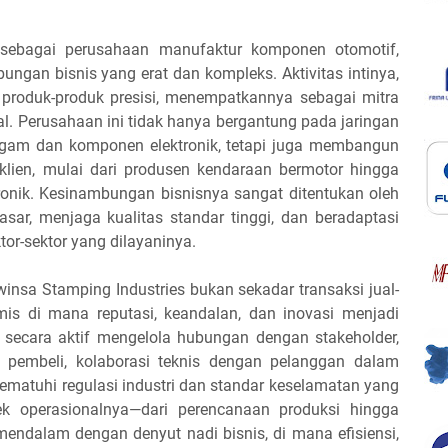
 sebagai perusahaan manufaktur komponen otomotif,
ubungan bisnis yang erat dan kompleks. Aktivitas intinya,
roduk-produk presisi, menempatkannya sebagai mitra
al. Perusahaan ini tidak hanya bergantung pada jaringan
ogam dan komponen elektronik, tetapi juga membangun
 klien, mulai dari produsen kendaraan bermotor hingga
tronik. Kesinambungan bisnisnya sangat ditentukan oleh
r, menjaga kualitas standar tinggi, dan beradaptasi
or-sektor yang dilayaninya.
winsa Stamping Industries bukan sekadar transaksi jual-
mis di mana reputasi, keandalan, dan inovasi menjadi
secara aktif mengelola hubungan dengan stakeholder,
n pembeli, kolaborasi teknis dengan pelanggan dalam
matuhi regulasi industri dan standar keselamatan yang
ek operasionalnya—dari perencanaan produksi hingga
a mendalam dengan denyut nadi bisnis, di mana efisiensi,