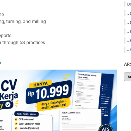
D
J
ne
g, turning, and milling
J
J
eports
J
 through 5S practices
J
m
AR