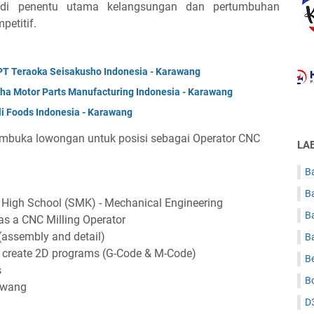
jadi penentu utama kelangsungan dan pertumbuhan
etitif.
T Teraoka Seisakusho Indonesia - Karawang
ha Motor Parts Manufacturing Indonesia - Karawang
li Foods Indonesia - Karawang
mbuka lowongan untuk posisi sebagai Operator CNC
LA
Ba
B
High School (SMK) - Mechanical Engineering
B
as a CNC Milling Operator
 (assembly and detail)
B
d create 2D programs (G-Code & M-Code)
B
s
B
rawang
D