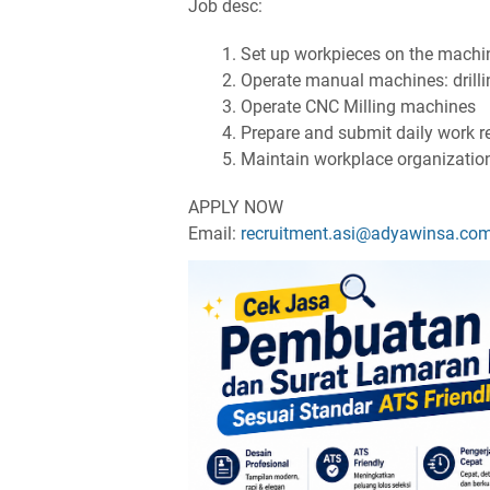
Job desc:
Set up workpieces on the machi
Operate manual machines: drillin
Operate CNC Milling machines
Prepare and submit daily work r
Maintain workplace organization
APPLY NOW
Email:
recruitment.asi@adyawinsa.co