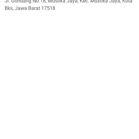
Jl. Gondang No.18, Mustika Jaya, Kec. Mustika Jaya, Kota
Bks, Jawa Barat 17518