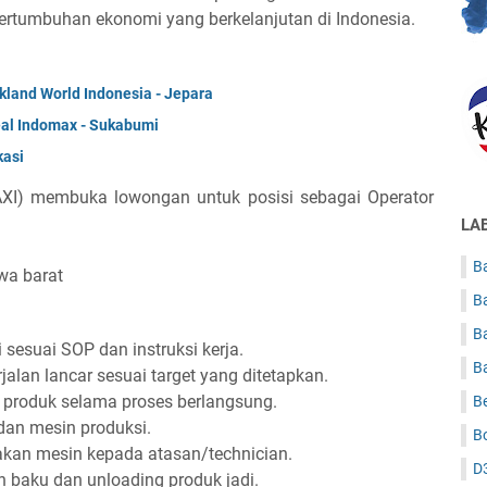
tumbuhan ekonomi yang berkelanjutan di Indonesia.
land World Indonesia - Jepara
al Indomax - Sukabumi
kasi
XI) membuka lowongan untuk posisi sebagai Operator
LA
Ba
wa barat
B
B
sesuai SOP dan instruksi kerja.
B
alan lancar sesuai target yang ditetapkan.
 produk selama proses berlangsung.
B
dan mesin produksi.
B
akan mesin kepada atasan/technician.
D
 baku dan unloading produk jadi.