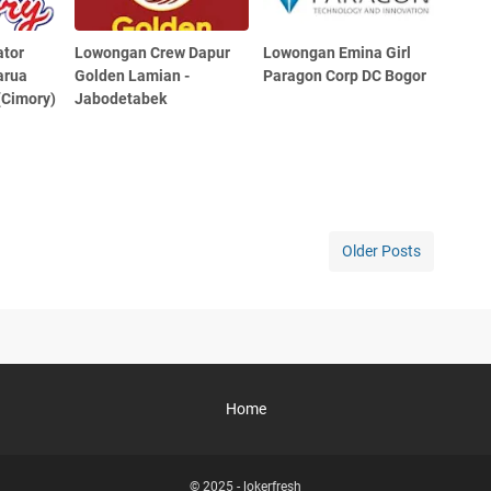
tor
Lowongan Crew Dapur
Lowongan Emina Girl
arua
Golden Lamian -
Paragon Corp DC Bogor
(Cimory)
Jabodetabek
Older Posts
Home
© 2025 -
lokerfresh