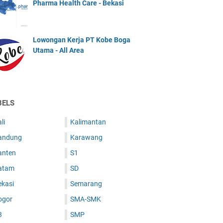
Pharma Health Care - Bekasi
Lowongan Kerja PT Kobe Boga
Utama - All Area
BELS
li
Kalimantan
andung
Karawang
anten
S1
atam
SD
ekasi
Semarang
ogor
SMA-SMK
3
SMP