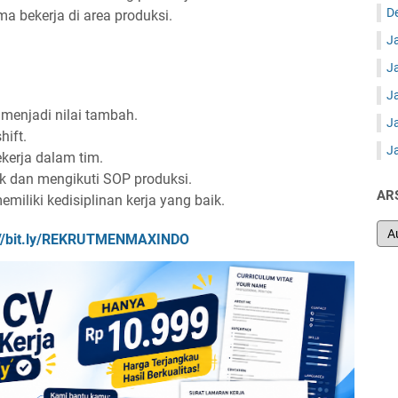
D
 bekerja di area produksi.
J
J
J
menjadi nilai tambah.
J
ift.
J
kerja dalam tim.
ik dan mengikuti SOP produksi.
AR
miliki kedisiplinan kerja yang baik.
://bit.ly/REKRUTMENMAXINDO