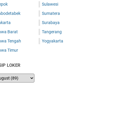
epok
Sulawesi
abodetabek
Sumatera
akarta
Surabaya
awa Barat
Tangerang
awa Tengah
Yogyakarta
awa Timur
SIP LOKER