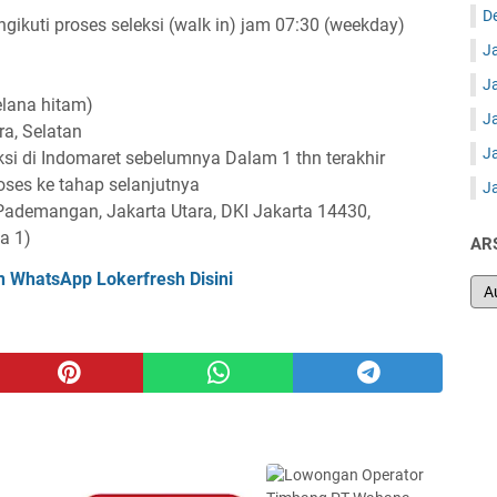
D
gikuti proses seleksi (walk in) jam 07:30 (weekday)
J
J
elana hitam)
J
ra, Selatan
J
ksi di Indomaret sebelumnya Dalam 1 thn terakhir
oses ke tahap selanjutnya
J
. Pademangan, Jakarta Utara, DKI Jakarta 14430,
a 1)
AR
n WhatsApp Lokerfresh Disini