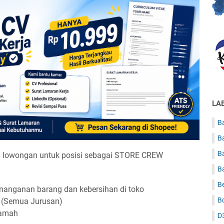
LA
Ba
B
B
 lowongan untuk posisi sebagai STORE CREW
B
B
nanganan barang dan kebersihan di toko
B
 (Semua Jurusan)
ramah
D