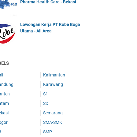
Pharma Health Care - Bekasi
Lowongan Kerja PT Kobe Boga
Utama - All Area
BELS
li
Kalimantan
andung
Karawang
anten
S1
atam
SD
ekasi
Semarang
ogor
SMA-SMK
3
SMP