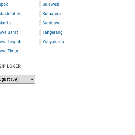
epok
Sulawesi
abodetabek
Sumatera
akarta
Surabaya
awa Barat
Tangerang
awa Tengah
Yogyakarta
awa Timur
SIP LOKER