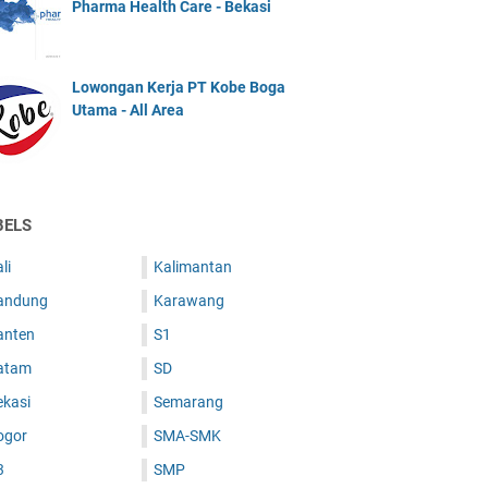
Pharma Health Care - Bekasi
Lowongan Kerja PT Kobe Boga
Utama - All Area
BELS
li
Kalimantan
andung
Karawang
anten
S1
atam
SD
ekasi
Semarang
ogor
SMA-SMK
3
SMP