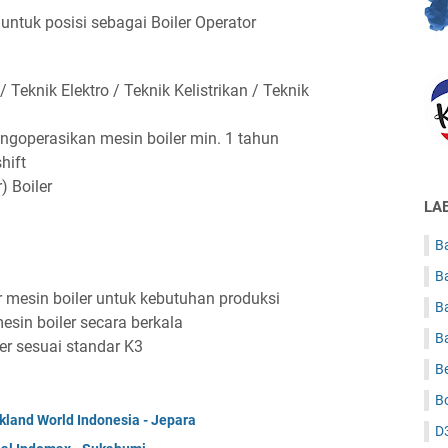
tuk posisi sebagai Boiler Operator
Teknik Elektro / Teknik Kelistrikan / Teknik
goperasikan mesin boiler min. 1 tahun
hift
) Boiler
LA
Ba
B
mesin boiler untuk kebutuhan produksi
B
sin boiler secara berkala
B
r sesuai standar K3
B
B
land World Indonesia - Jepara
D