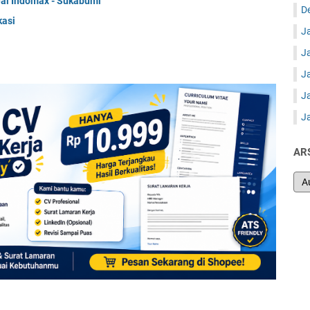
al Indomax - Sukabumi
D
kasi
J
J
J
J
J
AR